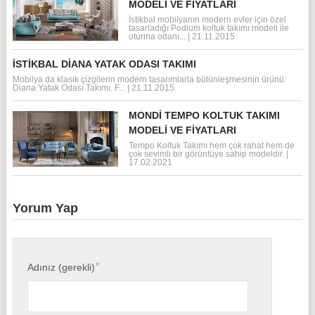
MODELI VE FIYATLARI
İstikbal mobilyanın modern evler için özel
tasarladığı Podium koltuk takımı modeli ile
oturma odanı...
|
21.11.2015
İSTIKBAL DIANA YATAK ODASI TAKIMI
Mobilya da klasik çizgilerin modern tasarımlarla bütünleşmesinin ürünü:
Diana Yatak Odası Takımı. F...
|
21.11.2015
MONDI TEMPO KOLTUK TAKIMI
MODELI VE FIYATLARI
Tempo Koltuk Takımı hem çok rahat hem de
çok sevimli bir görüntüye sahip modeldir.
|
17.02.2021
Yorum Yap
*
Adınız (gerekli)