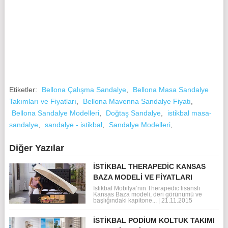
Etiketler:
Bellona Çalışma Sandalye
,
Bellona Masa Sandalye
Takımları ve Fiyatları
,
Bellona Mavenna Sandalye Fiyatı
,
Bellona Sandalye Modelleri
,
Doğtaş Sandalye
,
istikbal masa-
sandalye
,
sandalye - istikbal
,
Sandalye Modelleri
,
Diğer Yazılar
İSTIKBAL THERAPEDIC KANSAS
BAZA MODELI VE FIYATLARI
İstikbal Mobilya’nın Therapedic lisanslı
Kansas Baza modeli, deri görünümü ve
başlığındaki kapitone...
|
21.11.2015
İSTIKBAL PODIUM KOLTUK TAKIMI