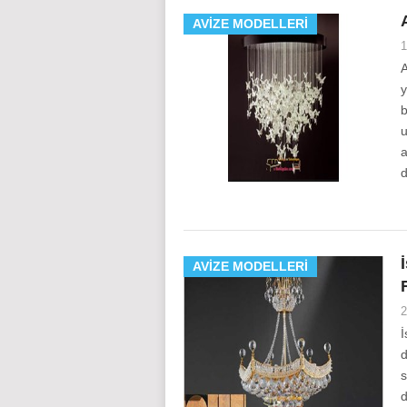
AVIZE MODELLERI
1
A
y
b
u
a
d
AVIZE MODELLERI
2
İ
d
s
d