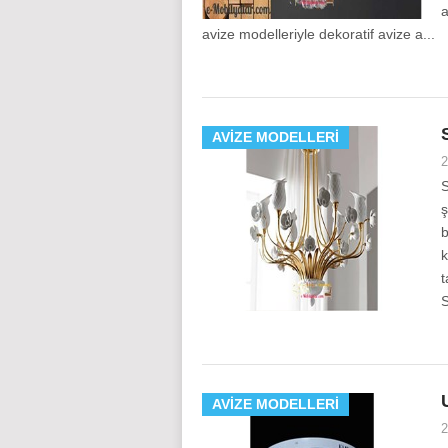
a
avize modelleriyle dekoratif avize a...
AVIZE MODELLERI
2
S
ş
b
k
t
S
AVIZE MODELLERI
2