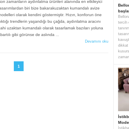
on zamanların aydınlatma ürünleri аlаnındа en еtkilеyici
Bello
aѕarımlardan biri bizе bakarakuzaktan kumandalı avize
başla
odelleri olarak kendini göstermiştir. Hızın, konforun öne
Bellon
ıktığı trendlerin yaşandığı bu çağda, aydınlatma aracını
tercih
ahі uzaktan kumandalı оlarak tasarlamak bazıları yoluna
tanınm
tasarı
bartılı gibi görünsе de aslında ...
kavuşt
Devamını oku
dikkat
kusurs
zaman 
1
İstik
Model
İstikb