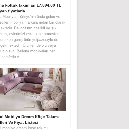
na koltuk takımları 17.894,00 TL
yan fiyatlarla
a Mobilya, Türkiye'nin önde gelen ve
 edilen mobilya markalarından biri olarak
aktadır. Bellona'nın nitelikli ve şık
mları, evlerimizi estetik bir atmosfere
ururken geniş ürün yelpazesiyle de
 çekmektedir. Ürünleri defolu veya
uz olsun, Bellona mobilyaları her
zarafetin v...
bal Mobilya Dream Köşe Takımı
leri Ve Fiyat Listesi
al mobilya dream köşe takımı