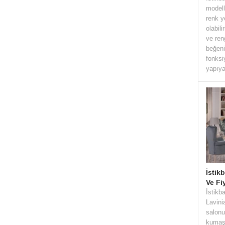
modell
renk y
olabil
ve ren
beğeni
fonks
yapıya
İstik
Ve Fi
İstikb
Lavini
salonu
kumaşı