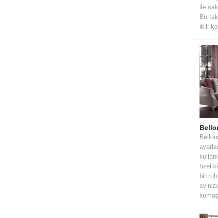
ile sa
Bu tak
ikili k
Bello
Bellon
ayarlan
kullan
özel k
bir ru
eviniz
kumaş 