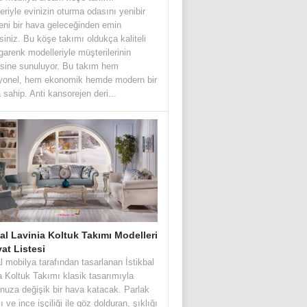
eriyle evinizin oturma odasını yenibir
eni bir hava geleceğinden emin
irsiniz. Bu köşe takımı oldukça kaliteli
garenk modelleriyle müşterilerinin
sine sunuluyor. Bu takım hem
iyonel, hem ekonomik hemde modern bir
 sahip. Anti kansorejen deri...
bal Lavinia Koltuk Takımı Modelleri
yat Listesi
al mobilya tarafından tasarlanan İstikbal
a Koltuk Takımı klasik tasarımıyla
nuza değişik bir hava katacak. Parlak
 ve ince işçiliği ile göz dolduran, şıklığı