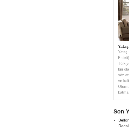
Yataş
Yataş 
Esteti
Türkiy
biri o
söz et
ve kali
Oturma
katma 
Son 
Bello
Recai