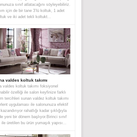
lonunuza sınıf atlatacağını söyleyebiliriz.
ım için de bir tane 3’lü koltuk, 1 adet
oltuk ve iki adet tekli koltukt...
na valdes koltuk takımı
a valdes koltuk takımı foksiyonel
abilir özelliği ile salon keyfinize farklı
ım tercihleri sunan valdez koltuk takımı
irlent uygulaması ile salonunuza efektif
h kazandırıyor rahatlığı kadar şıklığıyla
de yeni bir dönem başlıyor.Birinci sınıf
ile üretilen bu ürün yumaşık yapısı...