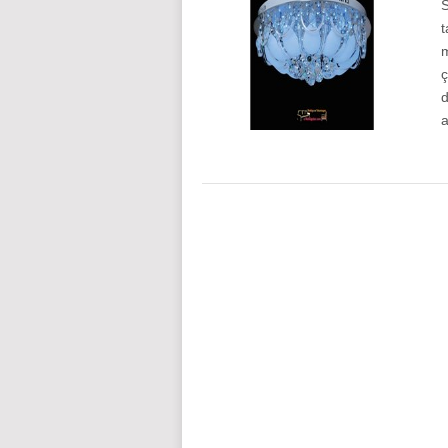
S
t
m
ç
d
a