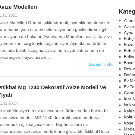
Avize Modelleri
Kateg
1.02.2021
Alfem
vize Modelleri Ortamı ışıklandırmak, aydınlık bir atmosfer
Avize
aratmanın yanı sıra ev dekorasyonunu güçlendirmek gibi
Ayna 
ir misyonu da bulunan Aydınlatma Modelleri, evinizi tarz ve
Bahçe
yumun zarif çizgileriyle taçlandırıyor. Aydınlatma ürünleri
Bazal
rasında bulabileceğiniz avize, hem aydınlatma hem de
Bebek
Bello
ekorasyon ihtiyacınıza e...
Boya 
Devamını oku
Deko
Doğta
Ev Mo
İstikbal Mg 1240 Dekoratif Avize Modeli Ve
Ev Tek
Genç
Fiyatı
İder 
1.11.2015
İstikb
stikbal Mobilya’nın ev aksesuarları ürünlerinden harika bir
Keleb
Koltu
eco avize modeli. MG 1240 dekoratif avize modeliyle
Köşe 
alonunuza ışık saçacaksınız. Bugün sizlere ev
Modal
ekorasyonu için avize modellerine göz attık. İstikbal Deco