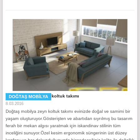
Doğtaş Mobilya zeyn koltuk takımı
DOĞTAŞ MOBILYA
8.03.2016
Doğtaş mobilya zeyn koltuk takımı evinizde doğal ve samimi bir
yaşam oluşturuyor.Gösterişten ve abartıdan sıyrılmış bu tasarım
ferah bir mekan algısı yaratmak için iskandinav stilinin tüm
inceliğini sunuyor.Özel kesim ergonomik süngerinin üst düzey