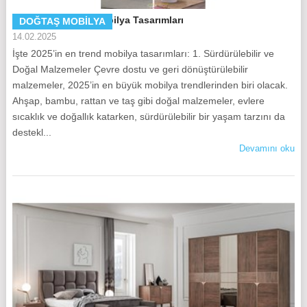
2025’in En Trend Mobilya Tasarımları
DOĞTAŞ MOBILYA
14.02.2025
İşte 2025’in en trend mobilya tasarımları: 1. Sürdürülebilir ve
Doğal Malzemeler Çevre dostu ve geri dönüştürülebilir
malzemeler, 2025’in en büyük mobilya trendlerinden biri olacak.
Ahşap, bambu, rattan ve taş gibi doğal malzemeler, evlere
sıcaklık ve doğallık katarken, sürdürülebilir bir yaşam tarzını da
destekl...
Devamını oku