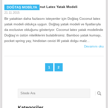
Doğtaş Mobilya Coconut Latex Yatak Modeli
DOĞTAŞ MOBILYA
21.11.2015
Bir yataktan daha fazlasını isteyenler için Doğtaş Coconut latex
yatak modeli oldukça uygun. Doğtaş yatak modeli ve fiyatlarıyla
da exclusive olduğunu gösteriyor. Coconut latex yatak modelinde
Doğtaş’ın üstün niteliklerini bulabilirsiniz. Bamboo yatak kumaşı,
pocket spring yay, hindistan cevizi lifi yatak dolgu malz...
Devamını oku
1
2
Kategoriler