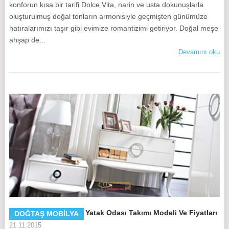
konforun kısa bir tarifi Dolce Vita, narin ve usta dokunuşlarla
oluşturulmuş doğal tonların armonisiyle geçmişten günümüze
hatıralarımızı taşır gibi evimize romantizimi getiriyor. Doğal meşe
ahşap de...
Devamını oku
Doğtaş Dolce Belleza Yatak Odası Takımı Modeli Ve Fiyatları
DOĞTAŞ MOBILYA
21.11.2015