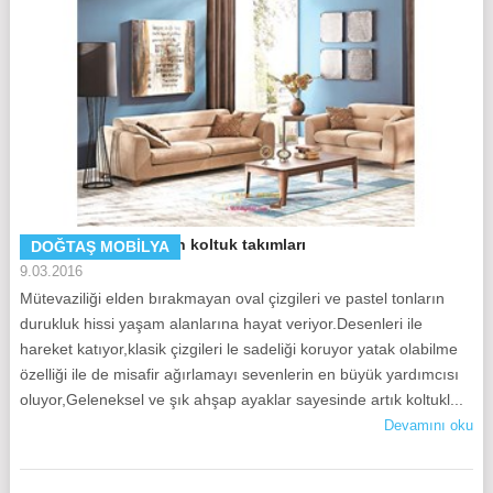
Doğtaş Mobilya Berlın koltuk takımları
DOĞTAŞ MOBILYA
9.03.2016
Mütevaziliği elden bırakmayan oval çizgileri ve pastel tonların
durukluk hissi yaşam alanlarına hayat veriyor.Desenleri ile
hareket katıyor,klasik çizgileri le sadeliği koruyor yatak olabilme
özelliği ile de misafir ağırlamayı sevenlerin en büyük yardımcısı
oluyor,Geleneksel ve şık ahşap ayaklar sayesinde artık koltukl...
Devamını oku