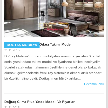
Doğtaş Scarlet Yatak Odası Takımı Modeli
DOĞTAŞ MOBILYA
21.11.2015
Doğtaş Mobilya’nın trend mobilyaları arasında yer alan Scartlet
serisi yatak odası takımı modeli ve fiyatlarını birlikte inceleyelim.
Scarlet yatak odası takımının özelliklerine genel olarak bakacak
olursak, çekmecelerde frenli ray sisteminin olması artık standart
bir özellik haline geldi. Doğtaş’ın en büyük artılar...
Devamını oku
Doğtaş Clima Plus Yatak Modeli Ve Fiyatları
21.11.2015