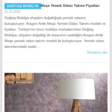
Doğtaş Aragon Antik Meşe Yemek Odası Takımı Fiyatları
DOĞTAŞ MOBILYA
21.11.2015
Doğtaş Mobilya ahşabın doğallığıyla yemek odasını
buluşturuyor: Aragon Antik Meşe Yemek Odası Takımı modeli ve
fiyatları. Türkiye’nin öncü mobilya markalarından Doğtaş
Mobilya, ahşabın doğallığı ile tasarımın sadeliğini Aragon Antik
Meşe yemek odası takımı modeli ile buluşturuyor. Yemek odası
takımlarındaki sadel...
Devamını oku