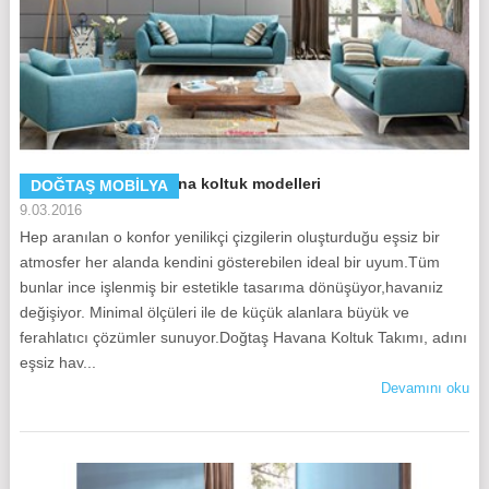
Doğtaş Mobilya Havana koltuk modelleri
DOĞTAŞ MOBILYA
9.03.2016
Hep aranılan o konfor yenilikçi çizgilerin oluşturduğu eşsiz bir
atmosfer her alanda kendini gösterebilen ideal bir uyum.Tüm
bunlar ince işlenmiş bir estetikle tasarıma dönüşüyor,havanıiz
değişiyor. Minimal ölçüleri ile de küçük alanlara büyük ve
ferahlatıcı çözümler sunuyor.Doğtaş Havana Koltuk Takımı, adını
eşsiz hav...
Devamını oku