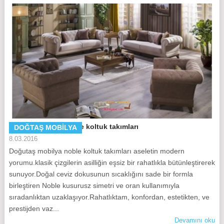
Doğtaş mobilya noble koltuk takımları
DOĞTAŞ MOBILYA
8.03.2016
Doğutaş mobilya noble koltuk takımları aseletin modern
yorumu.klasik çizgilerin asilliğin eşsiz bir rahatlıkla bütünleştirerek
sunuyor.Doğal ceviz dokusunun sıcaklığını sade bir formla
birleştiren Noble kusurusz simetri ve oran kullanımıyla
sıradanlıktan uzaklaşıyor.Rahatlıktam, konfordan, estetikten, ve
prestijden vaz...
Devamını oku