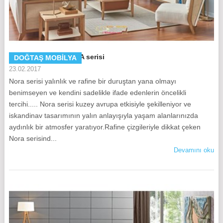
Doğtaş Mobilya NORA serisi
DOĞTAŞ MOBILYA
23.02.2017
Nora serisi yalınlık ve rafine bir duruştan yana olmayı
benimseyen ve kendini sadelikle ifade edenlerin öncelikli
tercihi..... Nora serisi kuzey avrupa etkisiyle şekilleniyor ve
iskandinav tasarımının yalın anlayışıyla yaşam alanlarınızda
aydınlık bir atmosfer yaratıyor.Rafine çizgileriyle dikkat çeken
Nora serisind...
Devamını oku