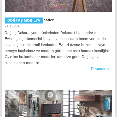
Doğtaş Dekoratif Lambader
DOĞTAŞ MOBILYA
21.11.2015
Doğtaş Dekorasyon ürünlerinden Dekoratif Lambader modeli.
Evinin şık görünmesini isteyen ve aksesuara önem verenlerin
seveceği bir dekoratif lambader. Evinizi özene bezene dizayn
etmeye başladınız ve modern görünüme renk katmak istediğiniz.
Öyle ise bu lambader modelleri tam size göre. Doğtaş ev
aksesuarları modelle...
Devamını oku