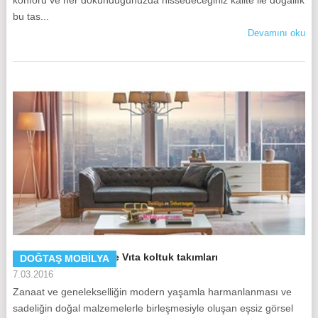
konforu ve her dokunduğunuzda hissedeceğiniz kalite ile doğallık
bu tas...
Devamını oku
Doğtaş Mobilya Dolce Vıta koltuk takımları
DOĞTAŞ MOBILYA
7.03.2016
Zanaat ve genelekselliğin modern yaşamla harmanlanması ve
sadeliğin doğal malzemelerle birleşmesiyle oluşan eşsiz görsel