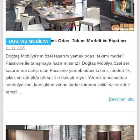
Doğtaş Passione Yemek Odası Takımı Modeli Ve Fiyatları
DOĞTAŞ MOBILYA
21.11.2015
Doğtaş Mobilya’nın özel tasarım yemek odası takımı modeli
Passione ile tanışmaya hazır mısınız? Doğtaş Mobilya özel seri
tasarımına sahip olan Passione yemek odası takımı, modernlik,
şıklık ve rahatlığı görsellikle buluşturuyor. Yemek masasından
sandalyesine, konsoldan vitrine kadar tamamı kalite ve zarafeti
temsil ...
Devamını oku