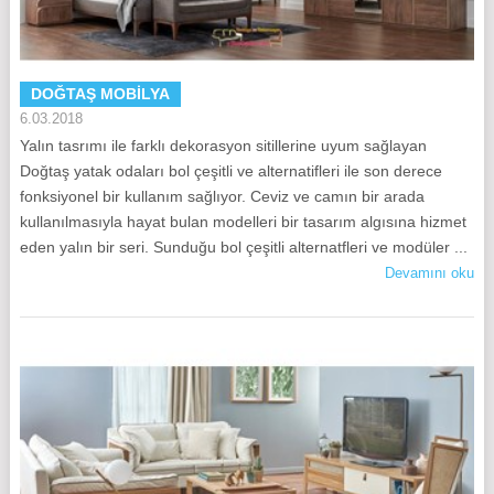
Doğtaş Yatak Odaları
DOĞTAŞ MOBILYA
6.03.2018
Yalın tasrımı ile farklı dekorasyon sitillerine uyum sağlayan
Doğtaş yatak odaları bol çeşitli ve alternatifleri ile son derece
fonksiyonel bir kullanım sağlıyor. Ceviz ve camın bir arada
kullanılmasıyla hayat bulan modelleri bir tasarım algısına hizmet
eden yalın bir seri. Sunduğu bol çeşitli alternatfleri ve modüler ...
Devamını oku