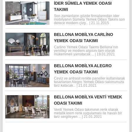
İDER SÜMELA YEMEK ODASI
TAKIMI
Son zamanların gözde firmalarından ider
mobilyanın Sümela Yemek Odası Takımı son
derece modern çizg...
|
21.11.2015
BELLONA MOBILYA CARLINO
YEMEK ODASI TAKIMI
Carlino Yemek Odası Takımı Bellona’nın
yenilikçi ve modern algısını tam olarak
mükemmeli yansıtacak ...
|
19.01.2021
BELLONA MOBILYA ALEGRO
YEMEK ODASI TAKIMI
Ceviz ve antrasit renkte paneller kullanılarak
tasarlanan Alegro Yemek Odası salonunuza
tarz katacak...
|
21.01.2021
BELLONA MOBILYA VENTI YEMEK
ODASI TAKIMI
Venti Yemek Odası takımının renk olarak
metalik krem renk uygulaması ile havalı bir
tarz sergileyen ...
|
21.01.2021