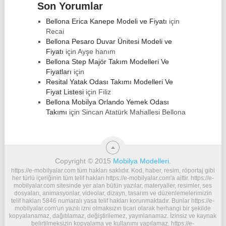
Son Yorumlar
Bellona Erica Kanepe Modeli ve Fiyatı
için
Recai
Bellona Pesaro Duvar Ünitesi Modeli ve
Fiyatı
için
Ayşe hanım
Bellona Step Majör Takım Modelleri Ve
Fiyatları
için
Resital Yatak Odası Takımı Modelleri Ve
Fiyat Listesi
için
Filiz
Bellona Mobilya Orlando Yemek Odası
Takımı
için
Sincan Atatürk Mahallesi Bellona
Copyright © 2015
Mobilya Modelleri
.
https://e-mobilyalar.com tüm hakları saklıdır. Kod, haber, resim, röportaj gibi
her türlü içeriğinin tüm telif hakları https://e-mobilyalar.com'a aittir. https://e-
mobilyalar.com sitesinde yer alan bütün yazılar, materyaller, resimler, ses
dosyaları, animasyonlar, videolar, dizayn, tasarım ve düzenlemelerimizin
telif hakları 5846 numaralı yasa telif hakları korunmaktadır. Bunlar https://e-
mobilyalar.com'un yazılı izni olmaksızın ticari olarak herhangi bir şekilde
kopyalanamaz, dağıtılamaz, değiştirilemez, yayınlanamaz. İzinsiz ve kaynak
belirtilmeksizin kopyalama ve kullanımı yapılamaz. https://e-