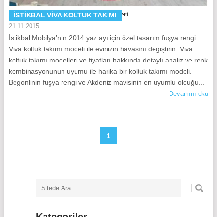
İstikbal Viva Koltuk Takımı Modelleri
ISTIKBAL VIVA KOLTUK TAKIMI
21.11.2015
İstikbal Mobilya’nın 2014 yaz ayı için özel tasarım fuşya rengi
Viva koltuk takımı modeli ile evinizin havasını değiştirin. Viva
koltuk takımı modelleri ve fiyatları hakkında detaylı analiz ve renk
kombinasyonunun uyumu ile harika bir koltuk takımı modeli.
Begonlinin fuşya rengi ve Akdeniz mavisinin en uyumlu olduğu...
Devamını oku
1
Kategoriler