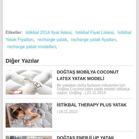
Etiketler:
istikbal 2014 fiyat listesi
,
İstikbal Fiyat Listesi
,
İstikbal
Yatak Fiyatları
,
recharge yatak
,
recharge yatak fiyatları
,
recharge yatak modelleri
,
Diğer Yazılar
DOĞTAŞ MOBILYA COCONUT
LATEX YATAK MODELI
Bir yataktan daha fazlasını isteyenler için
Doğtaş Coconut latex yatak modeli oldukça
uygun. Doğtaş...
|
21.11.2015
İSTIKBAL THERAPY PLUS YATAK
|
18.11.2015
DOĞTAŞ ENERJI UP YATAK