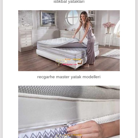
istikbal yataklari
recgarhe master yatak modelleri