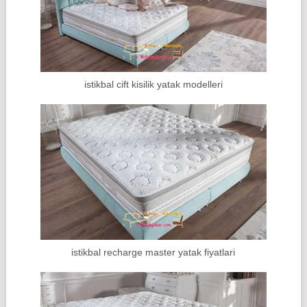
istikbal cift kisilik yatak modelleri
istikbal recharge master yatak fiyatlari