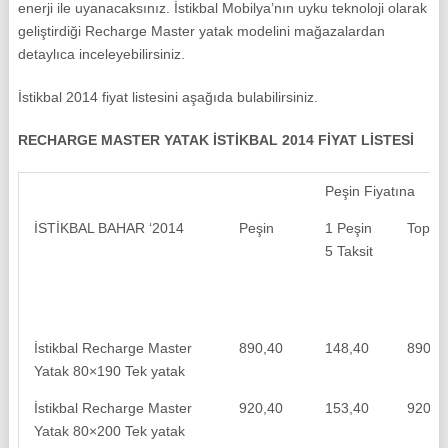
enerji ile uyanacaksınız. İstikbal Mobilya’nın uyku teknoloji olarak
geliştirdiği Recharge Master yatak modelini mağazalardan
detaylıca inceleyebilirsiniz.
İstikbal 2014 fiyat listesini aşağıda bulabilirsiniz.
RECHARGE MASTER YATAK İSTİKBAL 2014 FİYAT LİSTESİ
Peşin Fiyatına
İSTİKBAL BAHAR ‘2014
Peşin
1 Peşin
Topla
5 Taksit
İstikbal Recharge Master
890,40
148,40
890,4
Yatak 80×190 Tek yatak
İstikbal Recharge Master
920,40
153,40
920,4
Yatak 80×200 Tek yatak