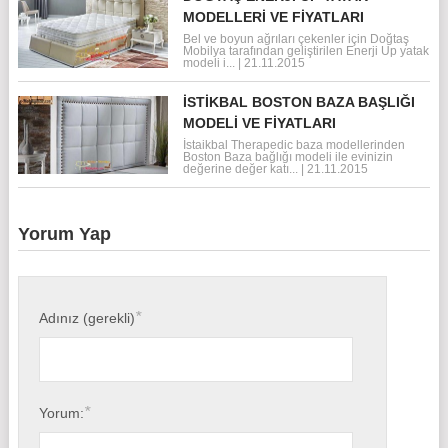
MODELLERI VE FIYATLARI
Bel ve boyun ağrıları çekenler için Doğtaş
Mobilya tarafından geliştirilen Enerji Up yatak
modeli i...
|
21.11.2015
İSTIKBAL BOSTON BAZA BAŞLIĞI
MODELI VE FIYATLARI
İstaikbal Therapedic baza modellerinden
Boston Baza bağlığı modeli ile evinizin
değerine değer katı...
|
21.11.2015
Yorum Yap
*
Adınız (gerekli)
*
Yorum: