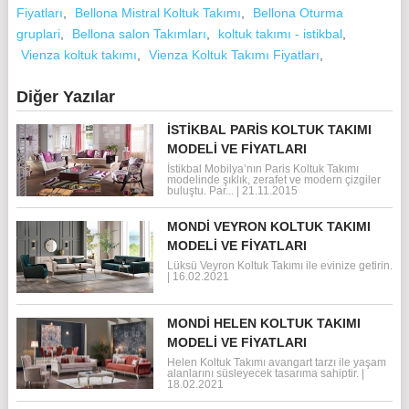
Fiyatları
,
Bellona Mistral Koltuk Takımı
,
Bellona Oturma
gruplari
,
Bellona salon Takımları
,
koltuk takımı - istikbal
,
Vienza koltuk takımı
,
Vienza Koltuk Takımı Fiyatları
,
Diğer Yazılar
İSTIKBAL PARIS KOLTUK TAKIMI
MODELI VE FIYATLARI
İstikbal Mobilya’nın Paris Koltuk Takımı
modelinde şıklık, zerafet ve modern çizgiler
buluştu. Par...
|
21.11.2015
MONDI VEYRON KOLTUK TAKIMI
MODELI VE FIYATLARI
Lüksü Veyron Koltuk Takımı ile evinize getirin.
|
16.02.2021
MONDI HELEN KOLTUK TAKIMI
MODELI VE FIYATLARI
Helen Koltuk Takımı avangart tarzı ile yaşam
alanlarını süsleyecek tasarıma sahiptir.
|
18.02.2021