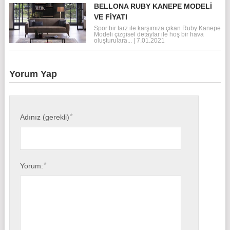
BELLONA RUBY KANEPE MODELI
VE FIYATI
Spor bir tarz ile karşımıza çıkan Ruby Kanepe
Modeli çizgisel detaylar ile hoş bir hava
oluşturulara...
|
7.01.2021
Yorum Yap
*
Adınız (gerekli)
*
Yorum: