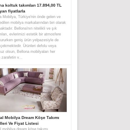
na koltuk takımları 17.894,00 TL
yan fiyatlarla
a Mobilya, Türkiye'nin önde gelen ve
 edilen mobilya markalarından biri olarak
aktadır. Bellona'nın nitelikli ve şık
mları, evlerimizi estetik bir atmosfere
ururken geniş ürün yelpazesiyle de
 çekmektedir. Ürünleri defolu veya
uz olsun, Bellona mobilyaları her
zarafetin v...
bal Mobilya Dream Köşe Takımı
leri Ve Fiyat Listesi
al mobilya dream köşe takımı