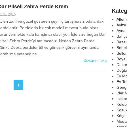
Dar Pliseli Zebra Perde Krem
Kateg
1.11.2015
Alfem
vleri zarif ve güzel gösteren şey hiç tartışmasız odalardaki
Avize
erdelerdir. Perdelerin bir çok modeli mevcut buda biraz
Ayna 
arar vermekte kafa karıştırıcı olabiliyor. İşte size bugün Dar
Bahçe
liseli Zebra Perde’yi tanıtacağız. Neden Zebra Perde
Bazal
ünkü Zebra perdeler tül ve güneşlik görevini aynı anda
Bebek
Bello
örebilme yeteneğine ...
Boya 
Devamını oku
Deko
Doğta
Ev Mo
Ev Tek
1
Genç
İder 
İstikb
Keleb
Koltu
Köşe 
Modal