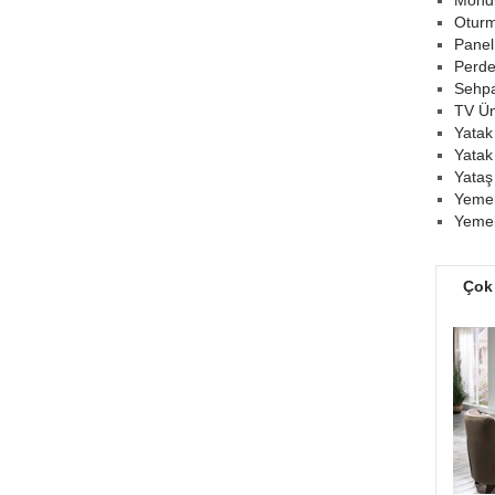
Mondi
Oturm
Panel
Perde
Sehpa
TV Üni
Yatak
Yatak
Yataş
Yemek
Yemek
Çok