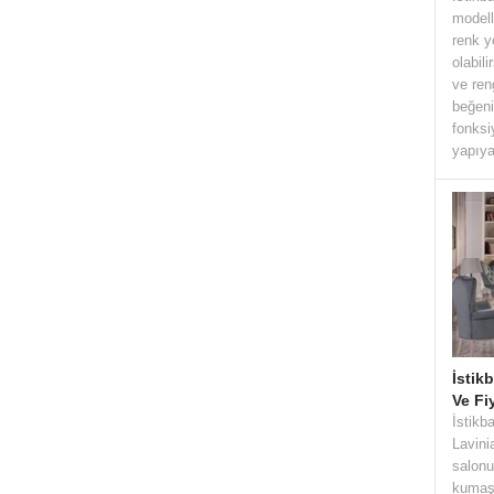
modell
renk y
olabil
ve ren
beğeni
fonks
yapıya
İstik
Ve Fi
İstikb
Lavini
salonu
kumaşı