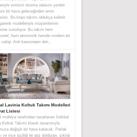
eriyle evinizin oturma odasını yenibir
eni bir hava geleceğinden emin
irsiniz. Bu köşe takımı oldukça kaliteli
garenk modelleriyle müşterilerinin
sine sunuluyor. Bu takım hem
iyonel, hem ekonomik hemde modern bir
 sahip. Anti kansorejen deri...
bal Lavinia Koltuk Takımı Modelleri
yat Listesi
al mobilya tarafından tasarlanan İstikbal
a Koltuk Takımı klasik tasarımıyla
nuza değişik bir hava katacak. Parlak
 ve ince işçiliği ile göz dolduran, şıklığı