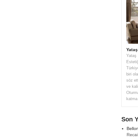
Yataş
Yataş 
Esteti
Türkiy
biri o
söz et
ve kali
Oturma
katma 
Son 
Bello
Recai