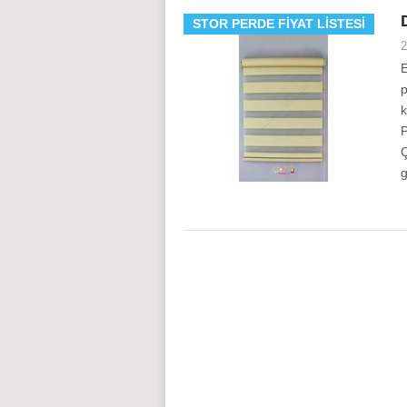
STOR PERDE FIYAT LISTESI
2
E
p
k
P
Ç
g