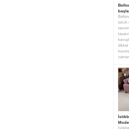
Bello
başla
Bellon
tercih
tanınm
tasarı
kavuşt
dikkat
kusurs
zaman 
İstik
Model
İstikb