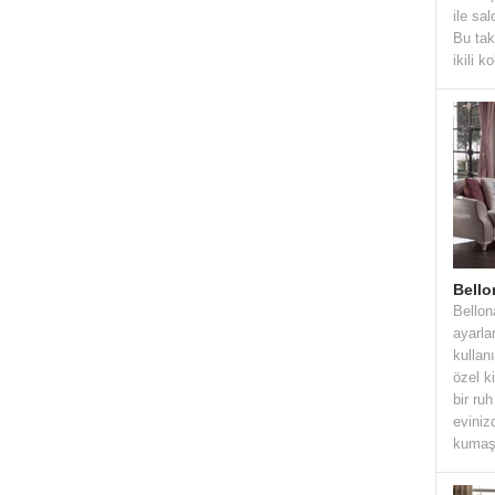
ile sa
Bu tak
ikili k
Bello
Bellon
ayarlan
kullan
özel k
bir ru
eviniz
kumaş 