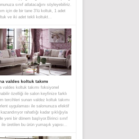
lonunuza sınıf atlatacağını söyleyebiliriz.
ım için de bir tane 3’lü koltuk, 1 adet
oltuk ve iki adet tekli koltukt...
na valdes koltuk takımı
a valdes koltuk takımı foksiyonel
abilir özelliği ile salon keyfinize farklı
ım tercihleri sunan valdez koltuk takımı
irlent uygulaması ile salonunuza efektif
h kazandırıyor rahatlığı kadar şıklığıyla
de yeni bir dönem başlıyor.Birinci sınıf
ile üretilen bu ürün yumaşık yapısı...