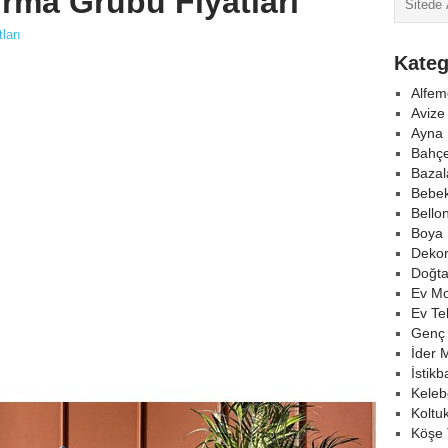
urma Grubu Fiyatları
ları
Kateg
Alfem
Avize
Ayna 
Bahçe
Bazal
Bebek
Bello
Boya 
Deko
Doğta
Ev Mo
Ev Tek
Genç
İder 
İstikb
Keleb
Koltu
Köşe 