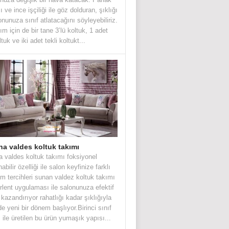
 ve ince işçiliği ile göz dolduran, şıklığı
lonunuza sınıf atlatacağını söyleyebiliriz.
ım için de bir tane 3’lü koltuk, 1 adet
oltuk ve iki adet tekli koltukt...
na valdes koltuk takımı
a valdes koltuk takımı foksiyonel
abilir özelliği ile salon keyfinize farklı
ım tercihleri sunan valdez koltuk takımı
irlent uygulaması ile salonunuza efektif
h kazandırıyor rahatlığı kadar şıklığıyla
de yeni bir dönem başlıyor.Birinci sınıf
ile üretilen bu ürün yumaşık yapısı...