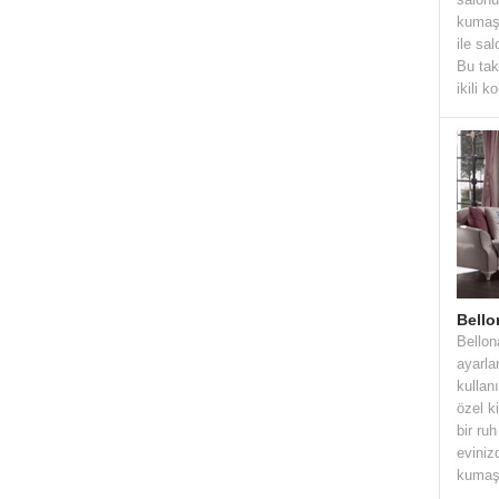
kumaşı
ile sa
Bu tak
ikili k
Bello
Bellon
ayarlan
kullan
özel k
bir ru
eviniz
kumaş 