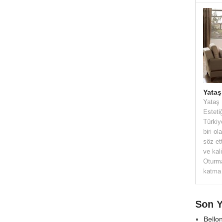
Yataş
Yataş 
Esteti
Türkiy
biri o
söz et
ve kali
Oturma
katma 
Son 
Bello