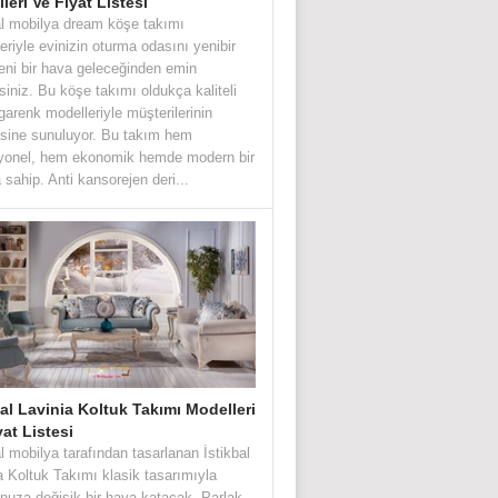
leri Ve Fiyat Listesi
al mobilya dream köşe takımı
eriyle evinizin oturma odasını yenibir
eni bir hava geleceğinden emin
irsiniz. Bu köşe takımı oldukça kaliteli
garenk modelleriyle müşterilerinin
sine sunuluyor. Bu takım hem
iyonel, hem ekonomik hemde modern bir
 sahip. Anti kansorejen deri...
bal Lavinia Koltuk Takımı Modelleri
yat Listesi
al mobilya tarafından tasarlanan İstikbal
a Koltuk Takımı klasik tasarımıyla
nuza değişik bir hava katacak. Parlak