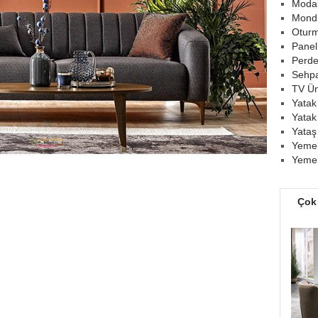
Modal
Mondi
Oturm
Panel
Perde
Sehpa
TV Üni
Yatak
Yatak
Yataş
Yemek
Yemek
Çok