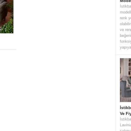
Model
İstikb
modell
renk y
olabil
ve ren
beğeni
fonks
yapıya
İstik
Ve Fi
İstikb
Lavini
salonu