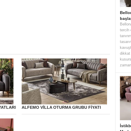
Bello
başla
Bellon
tercih
tanınm
tasarı
kavuşt
dikkat
kusurs
zaman 
YATLARI
ALFEMO VILLA OTURMA GRUBU FIYATI
İstik